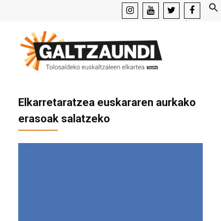
instagram
youtube
x
facebook
Elkarretaratzea euskararen aurkako
erasoak salatzeko