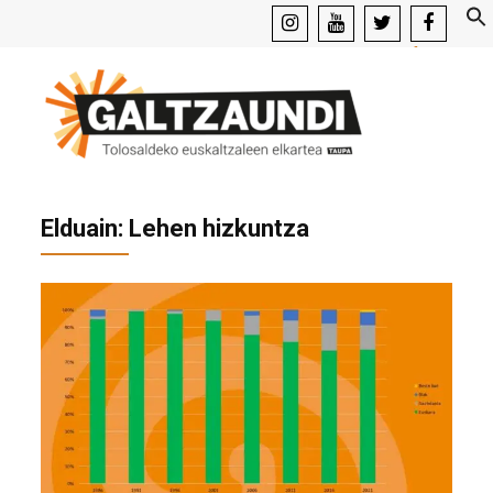
instagram
youtube
x
facebook
Elduain: Lehen hizkuntza