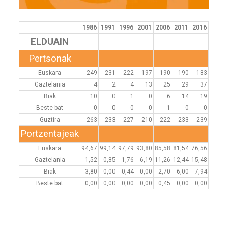
1986
1991
1996
2001
2006
2011
2016
2021
ELDUAIN
Pertsonak
Euskara
249
231
222
197
190
190
183
185
Gaztelania
4
2
4
13
25
29
37
34
Biak
10
0
1
0
6
14
19
18
Beste bat
0
0
0
0
1
0
0
3
Guztira
263
233
227
210
222
233
239
240
Portzentajeak
Euskara
94,67
99,14
97,79
93,80
85,58
81,54
76,56
77,08
Gaztelania
1,52
0,85
1,76
6,19
11,26
12,44
15,48
14,17
Biak
3,80
0,00
0,44
0,00
2,70
6,00
7,94
7,50
Beste bat
0,00
0,00
0,00
0,00
0,45
0,00
0,00
1,25