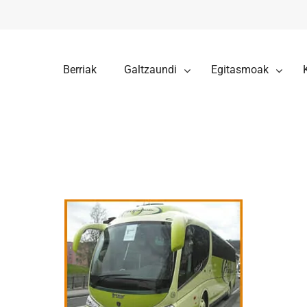
Berriak
Galtzaundi
Egitasmoak