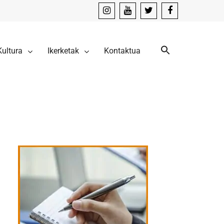
instagram
youtube
x
facebook
Kultura
Ikerketak
Kontaktua