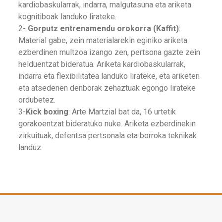
kardiobaskularrak, indarra, malgutasuna eta ariketa
kognitiboak landuko lirateke.
2-
Gorputz entrenamendu orokorra (Kaffit)
:
Material gabe, zein materialarekin eginiko ariketa
ezberdinen multzoa izango zen, pertsona gazte zein
helduentzat bideratua. Ariketa kardiobaskularrak,
indarra eta flexibilitatea landuko lirateke, eta ariketen
eta atsedenen denborak zehaztuak egongo lirateke
ordubetez.
3-
Kick boxing
: Arte Martzial bat da, 16 urtetik
gorakoentzat bideratuko nuke. Ariketa ezberdinekin
zirkuituak, defentsa pertsonala eta borroka teknikak
landuz.