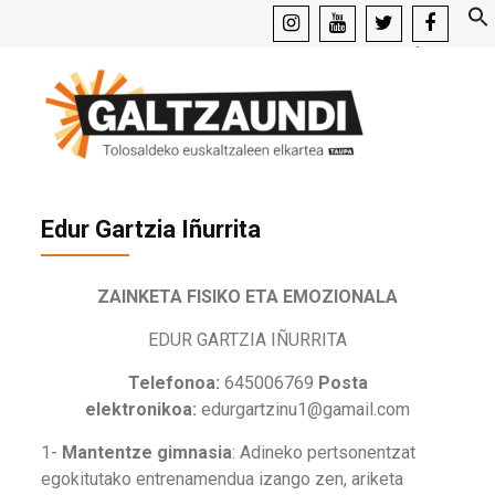
instagram
youtube
x
facebook
Edur Gartzia Iñurrita
ZAINKETA FISIKO ETA EMOZIONALA
EDUR GARTZIA IÑURRITA
Telefonoa:
645006769
Posta
elektronikoa:
edurgartzinu1@gamail.com
1-
Mantentze gimnasia
: Adineko pertsonentzat
egokitutako entrenamendua izango zen, ariketa