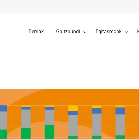
Berriak
Galtzaundi
Egitasmoak