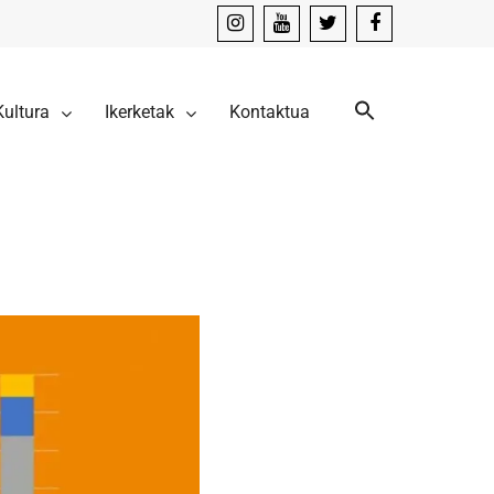
instagram
youtube
x
facebook
Kultura
Ikerketak
Kontaktua