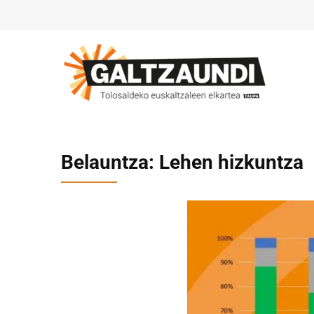
Belauntza: Lehen hizkuntza