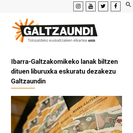
instagram
youtube
x
facebook
Ibarra-Galtzakomikeko lanak biltzen
dituen liburuxka eskuratu dezakezu
Galtzaundin