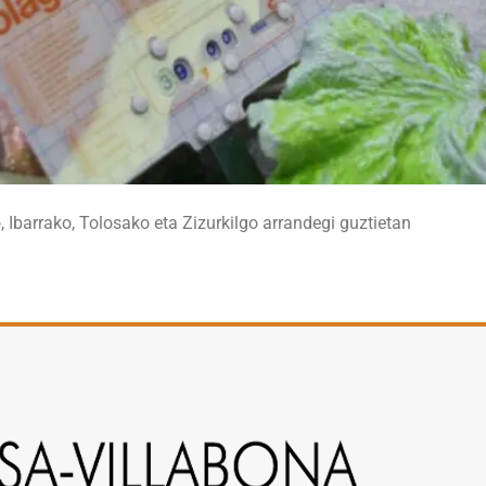
Ibarrako, Tolosako eta Zizurkilgo arrandegi guztietan