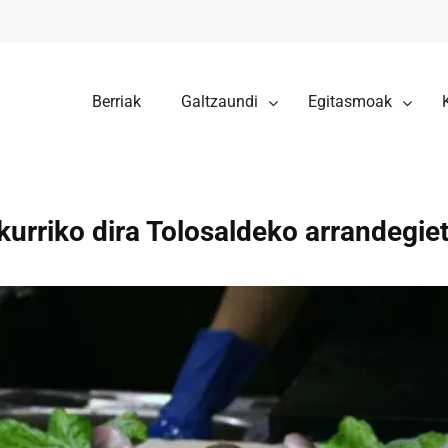
Berriak
Galtzaundi
Egitasmoak
kurriko dira Tolosaldeko arrandegie