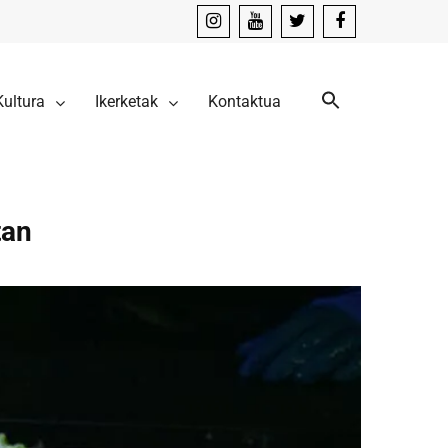
instagram
youtube
x
facebook
Kultura
Ikerketak
Kontaktua
tan