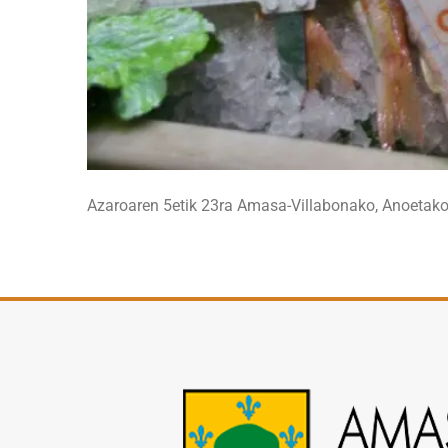
Azaroaren 5etik 23ra Amasa-Villabonako, Anoetako, 