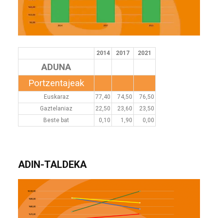
2014
2017
2021
ADUNA
Portzentajeak
Euskaraz
77,40
74,50
76,50
Gaztelaniaz
22,50
23,60
23,50
Beste bat
0,10
1,90
0,00
ADIN-TALDEKA