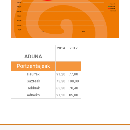
2014
2017
ADUNA
Portzentajeak
Haurrak
91,20
77,00
Gazteak
73,30
100,00
Helduak
63,30
70,40
Adineko
91,20
85,00