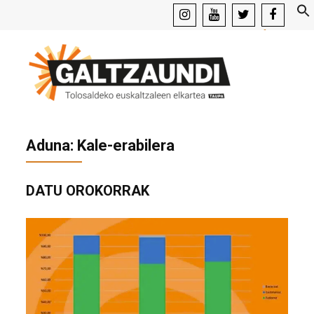
instagram
youtube
x
facebook
Aduna: Kale-erabilera
DATU OROKORRAK