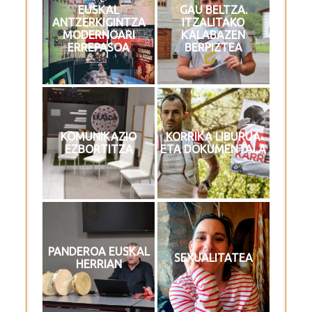
Iso: 64000
Iso: 16000
EUSKAL
GAU BELTZA.
ZIRKU GARAIKIDE
BERTSOA,
Orientation: 1
Orientation: 1
ANTZERKIGINTZA
ITZALITAKO
PIEZA
ANTZERKIA ETA
MODERNOARI
KALABAZEN
DANTZA
ERREPASOA
BERPIZTEA
Argazkilaria: Juanan
Argazkilaria: Juanan
DorronsoroMisterioz
DorronsoroMisterioz
Orientation: 1
ko Kale Antzerkia
ko Kale Antzerkia
2024
2024
“Errimak bi oinetan”
KOMUNIKAZIO
KORRIKA LIBURUA
“BALKOITIK
eta “Lau eme”
Aperture: 3
Aperture: 3
EZBORTITZA
ETA DOKUMENTALA
BALKOIRA”
DANTZA
Camera: ILCE-7RM4
Camera: ILCE-7RM4
Iso: 64000
Iso: 64000
Orientation: 1
Orientation: 1
Argazkilaria: Juanan
Argazkilaria: Juanan
DorronsoroMisterioz
DorronsoroMisterioz
PANDEROA EUSKAL
ko Kale Antzerkia
ko Kale Antzerkia
“Poliedro” TXELO
SEXUALITATEA
“IPUINA ALDATZEN”
HERRIAN
2024
2024
EMANALDIA
Aperture: 3
Aperture: 3